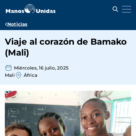
Pasar
al
contenido
principal
Ruta
Noticias
de
Viaje al corazón de Bamako
navegación
(Mali)
Miércoles, 16 julio, 2025
Mali
África