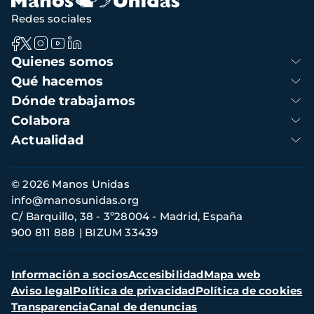
Redes sociales
Navegación
Quienes somos
principal
Qué hacemos
Dónde trabajamos
Colabora
Actualidad
Información
© 2026 Manos Unidas
de
info@manosunidas.org
contacto
C/ Barquillo, 38 - 3º28004 - Madrid, España
900 811 888
BIZUM 33439
Menú
Información a socios
Accesibilidad
Mapa web
secundario
Aviso legal
Política de privacidad
Política de cookies
Transparencia
Canal de denuncias