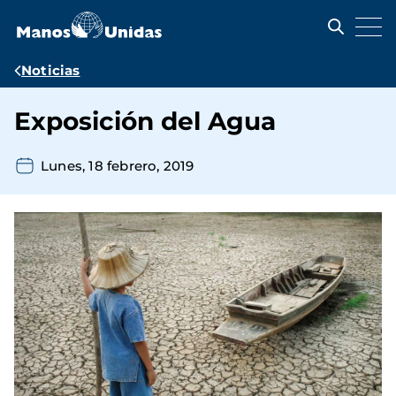
Pasar
al
contenido
principal
Ruta
Noticias
de
Exposición del Agua
navegación
Lunes, 18 febrero, 2019