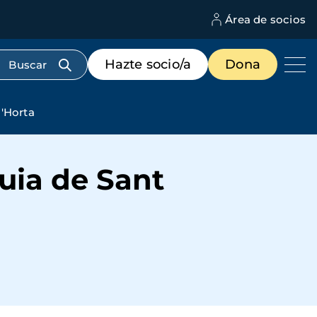
Área de socios
M
d
c
Menú
Hazte socio/a
Dona
d
de
us
destacados
cabecera
d'Horta
uia de Sant