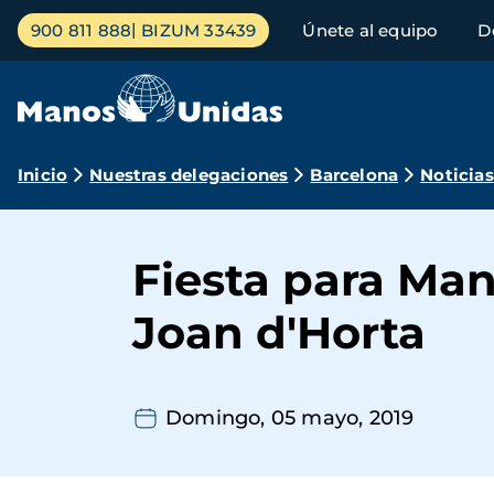
Pasar
Menú
900 811 888
BIZUM 33439
Únete al equipo
D
al
principal
contenido
principal
Ruta
Inicio
Nuestras delegaciones
Barcelona
Noticias
de
navegación
Fiesta para Man
Joan d'Horta
Domingo, 05 mayo, 2019