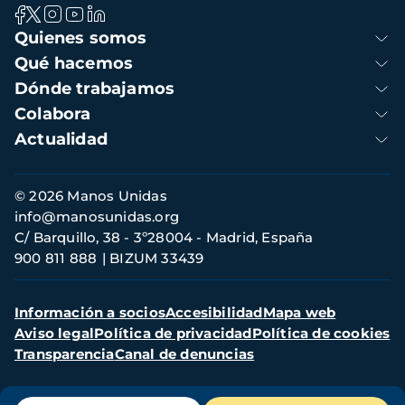
Navegación
Quienes somos
principal
Qué hacemos
Dónde trabajamos
Colabora
Actualidad
Información
© 2026 Manos Unidas
de
info@manosunidas.org
contacto
C/ Barquillo, 38 - 3º28004 - Madrid, España
900 811 888
BIZUM 33439
Menú
Información a socios
Accesibilidad
Mapa web
secundario
Aviso legal
Política de privacidad
Política de cookies
Transparencia
Canal de denuncias