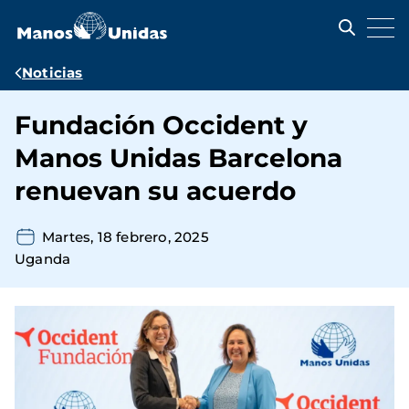
Pasar
al
contenido
principal
Ruta
Noticias
de
Fundación Occident y
navegación
Manos Unidas Barcelona
renuevan su acuerdo
Martes, 18 febrero, 2025
Uganda