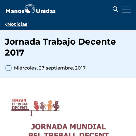
Pasar
al
contenido
principal
Ruta
Noticias
de
Jornada Trabajo Decente
navegación
2017
Miércoles, 27 septiembre, 2017