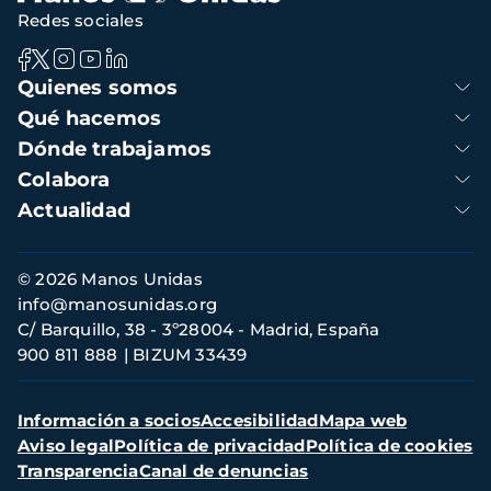
Redes sociales
Navegación
Quienes somos
principal
Qué hacemos
Dónde trabajamos
Colabora
Actualidad
Información
© 2026 Manos Unidas
de
info@manosunidas.org
contacto
C/ Barquillo, 38 - 3º28004 - Madrid, España
900 811 888
BIZUM 33439
Menú
Información a socios
Accesibilidad
Mapa web
secundario
Aviso legal
Política de privacidad
Política de cookies
Transparencia
Canal de denuncias