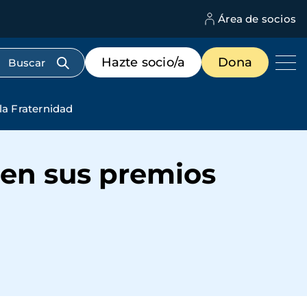
Área de socios
M
d
c
Menú
Hazte socio/a
Dona
d
de
us
destacados
cabecera
a Fraternidad
en sus premios