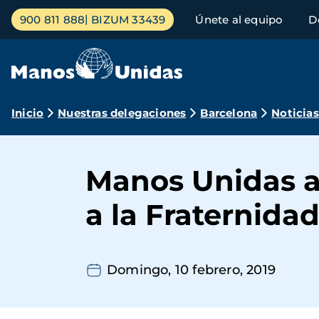
Pasar
Menú
900 811 888
BIZUM 33439
Únete al equipo
D
al
principal
contenido
principal
Ruta
Inicio
Nuestras delegaciones
Barcelona
Noticias
de
navegación
Manos Unidas a
a la Fraternida
Domingo, 10 febrero, 2019