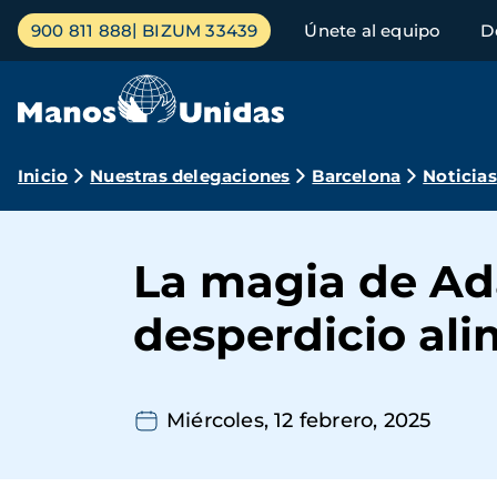
Pasar
Menú
900 811 888
BIZUM 33439
Únete al equipo
D
al
principal
contenido
principal
Ruta
Inicio
Nuestras delegaciones
Barcelona
Noticias
de
navegación
La magia de Ada
desperdicio ali
Miércoles, 12 febrero, 2025