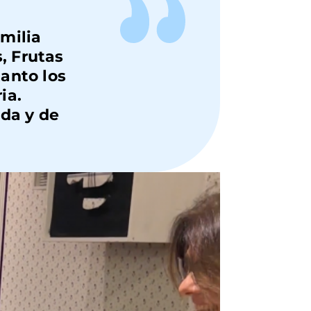
milia
, Frutas
anto los
ia.
ada
y de