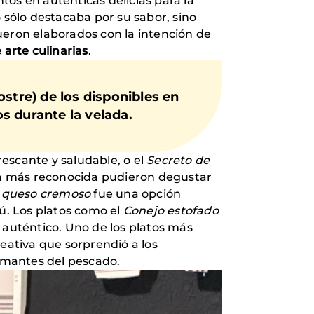
tos en auténticas delicias para la
 sólo destacaba por su sabor, sino
fueron elaborados con la intención de
arte culinarias
.
stre) de los disponibles en
s durante la velada.
escante y saludable, o el
Secreto de
na más reconocida pudieron degustar
n queso cremoso
fue una opción
ú. Los platos como el
Conejo estofado
 auténtico. Uno de los platos más
eativa que sorprendió a los
amantes del pescado.