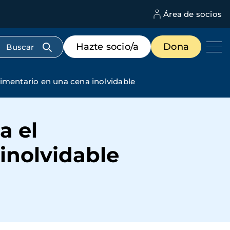
Área de socios
M
d
c
Menú
Hazte socio/a
Dona
d
de
us
destacados
cabecera
limentario en una cena inolvidable
a el
inolvidable