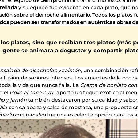
sí, el equipo de
Semproniana
transformó estos alimen
rellada
y su equipo fue evidente en cada plato, que no
ción sobre el derroche alimentario.
Todos los platos 
ados pueden ser transformados en auténticas obras de 
s platos, sino que recibían tres platos (más po
 gente se animara a degustar y compartir plato
nsalada de alcachofas y salmón,
una combinación refr
 fusión de sabores intensos. Los amantes de la coci
toda la vida que nunca falla. La
Crema de boniato co
e el
Pollo al coco-curri
aportó un toque exótico al men
llo y jamón
también destacaron por su calidad y sabor
Olla
con calabaza y salsa de mostaza, una propuesta cr
inado con bacalao
fue una excelente opción para los 