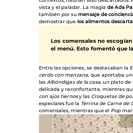
contextos, habrían sido descartados. A
vista y el paladar. La magia
de Ada Pa
también por su
mensaje de conciencia
demostrar que
los alimentos descart
Los comensales no escogían lo
el menú. Esto fomentó que la
Entre las opciones, se destacaban la
E
cerdo con manzana,
que aportaba una
las
Albóndigas de la casa,
un plato de 
delicada y reconfortante, mientras qu
con ajos tiernos
y las
Croquetas de po
especiales fue la
Terrina de Carne de 
comensales, mientras que el
Pop mar