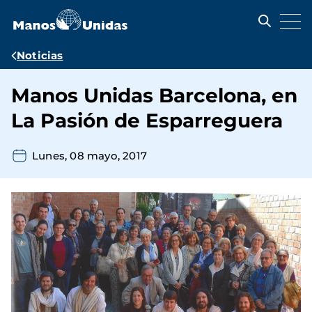
Pasar
al
contenido
principal
Ruta
Noticias
de
Manos Unidas Barcelona, en
navegación
La Pasión de Esparreguera
Lunes, 08 mayo, 2017