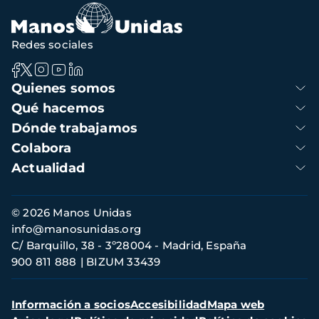
Redes sociales
Navegación
Quienes somos
principal
Qué hacemos
Dónde trabajamos
Colabora
Actualidad
Información
© 2026 Manos Unidas
de
info@manosunidas.org
contacto
C/ Barquillo, 38 - 3º28004 - Madrid, España
900 811 888
BIZUM 33439
Menú
Información a socios
Accesibilidad
Mapa web
secundario