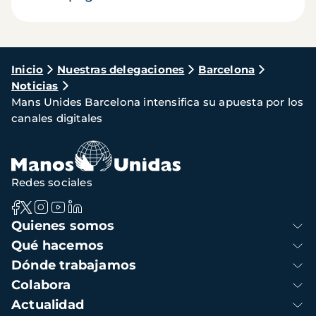
Ruta
Inicio
Nuestras delegaciones
Barcelona
Noticias
de
Mans Unides Barcelona intensifica su apuesta por los
navegación
canales digitales
Redes sociales
Navegación
Quienes somos
principal
Qué hacemos
Dónde trabajamos
Colabora
Actualidad