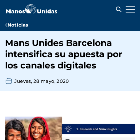
Pasar
al
contenido
principal
Ruta
Noticias
de
Mans Unides Barcelona
navegación
intensifica su apuesta por
los canales digitales
Jueves, 28 mayo, 2020