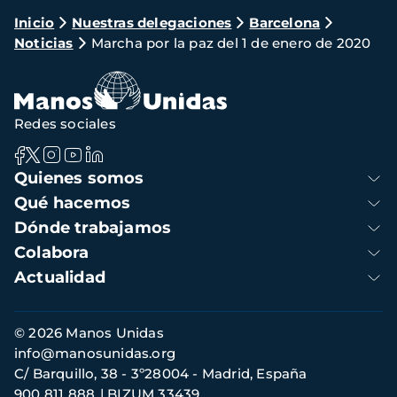
Ruta
Inicio
Nuestras delegaciones
Barcelona
Noticias
Marcha por la paz del 1 de enero de 2020
de
navegación
Redes sociales
Navegación
Quienes somos
principal
Qué hacemos
Dónde trabajamos
Colabora
Actualidad
Información
© 2026 Manos Unidas
de
info@manosunidas.org
contacto
C/ Barquillo, 38 - 3º28004 - Madrid, España
900 811 888
BIZUM 33439