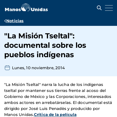
Pasar
al
contenido
principal
Ruta
Noticias
de
"La Misión Tseltal":
navegación
documental sobre los
pueblos indígenas
Lunes, 10 noviembre, 2014
"La Misión Tseltal" narra la lucha de los indígenas
tseltal por mantener sus tierras frente al acoso del
Gobierno de México y las Corporaciones, interesados
ambos actores en arrebatárselas. El documental está
dirigido por José Luis Penadès y producido por
Manos Unidas.
Crítica de la película