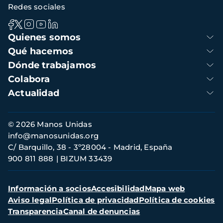
Redes sociales
Navegación
Quienes somos
principal
Qué hacemos
Dónde trabajamos
Colabora
Actualidad
Información
© 2026 Manos Unidas
de
info@manosunidas.org
contacto
C/ Barquillo, 38 - 3º28004 - Madrid, España
900 811 888
BIZUM 33439
Menú
Información a socios
Accesibilidad
Mapa web
secundario
Aviso legal
Política de privacidad
Política de cookies
Transparencia
Canal de denuncias