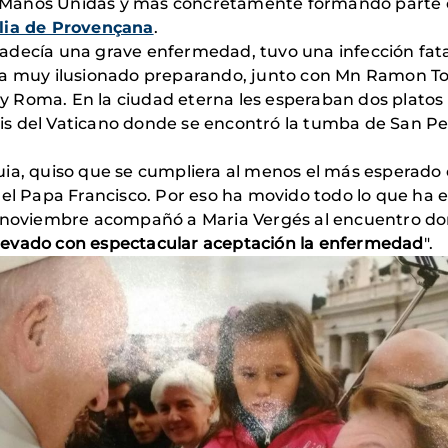
 Manos Unidas y más concretamente formando parte 
lia de Provençana
.
adecía una grave enfermedad, tuvo una infección fata
ba muy ilusionado preparando, junto con Mn Ramon Tor
o y Roma. En la ciudad eterna les esperaban dos platos 
olis del Vaticano donde se encontró la tumba de San Pe
quia, quiso que se cumpliera al menos el más esperado e
 el Papa Francisco. Por eso ha movido todo lo que ha
e noviembre acompañó a Maria Vergés al encuentro don
levado con espectacular aceptación la enfermedad
".