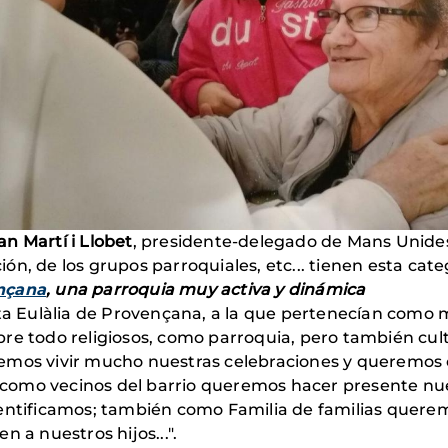
an Martí i Llobet
, presidente-delegado de Mans Unides
ón, de los grupos parroquiales, etc... tienen esta cat
ençana
, una parroquia muy activa y dinámica
anta Eulàlia de Provençana, a la que pertenecían com
re todo religiosos, como parroquia, pero también cultu
emos vivir mucho nuestras celebraciones y queremos e
como vecinos del barrio queremos hacer presente nue
dentificamos; también como Familia de familias quer
 a nuestros hijos...".