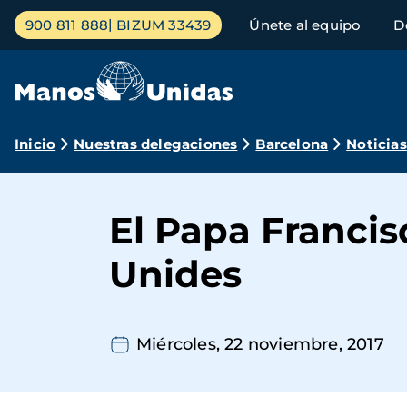
Pasar
Menú
900 811 888
BIZUM 33439
Únete al equipo
D
al
principal
contenido
principal
Ruta
Inicio
Nuestras delegaciones
Barcelona
Noticias
de
navegación
El Papa Franci
Unides
Miércoles, 22 noviembre, 2017