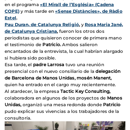
en el programa
«El Mirall de l’Església» (Cadena
COPE)
y más tarde en
«
Sense Distàncies», de Ràdio
Estel
.
Pau Duran, de Catalunya Religió
,
y
Rosa Maria Jané,
de Catalunya Cristiana
,
fueron los otros dos
periodistas que quisieron conocer de primera mano
el testimonio de
Patricio.
Ambos salieron
encantados de la entrevista, la cual habrían alargado
si hubiera sido posible.
Esa tarde, el
padre
Larrosa
tuvo una reunión
presencial con el nuevo consiliario de la
delegación
de Barcelona de Manos Unidas, mosén Manent,
quien ha entrado en el cargo muy recientemente.
Al atardecer, la empresa
Tactic Key Consulting,
colaboradora en algunos de los proyectos de
Manos
Unidas,
organizó una mesa redonda donde
Patricio
pudo explicar sus vivencias a los trabajadores de la
consultoría.