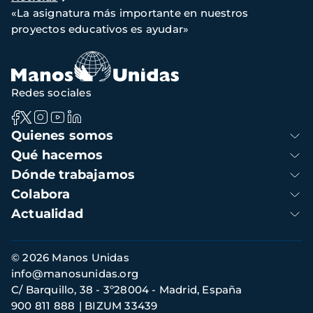
de
«La asignatura más importante en nuestros
navegación
proyectos educativos es ayudar»
Redes sociales
Navegación
Quienes somos
principal
Qué hacemos
Dónde trabajamos
Colabora
Actualidad
Información
© 2026 Manos Unidas
de
info@manosunidas.org
contacto
C/ Barquillo, 38 - 3º28004 - Madrid, España
900 811 888
BIZUM 33439