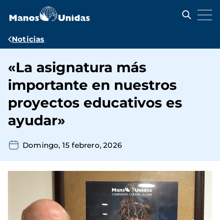
Pasar
al
contenido
principal
Ruta
Noticias
de
«La asignatura más
navegación
importante en nuestros
proyectos educativos es
ayudar»
Domingo, 15 febrero, 2026