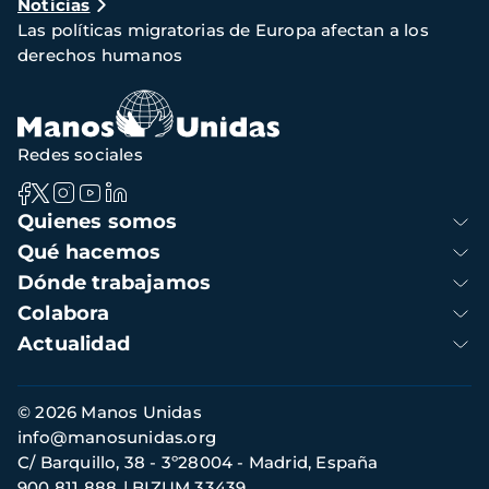
Noticias
de
Las políticas migratorias de Europa afectan a los
navegación
derechos humanos
Redes sociales
Navegación
Quienes somos
principal
Qué hacemos
Dónde trabajamos
Colabora
Actualidad
Información
© 2026 Manos Unidas
de
info@manosunidas.org
contacto
C/ Barquillo, 38 - 3º28004 - Madrid, España
900 811 888
BIZUM 33439