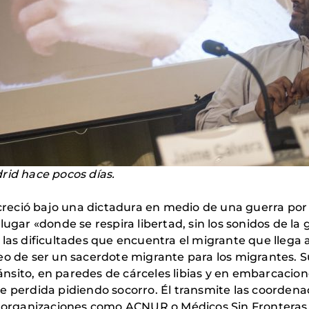
rid hace pocos días.
) creció bajo una dictadura en medio de una guerra po
lugar «donde se respira libertad, sin los sonidos de la
 las dificultades que encuentra el migrante que llega
eo de ser un sacerdote migrante para los migrantes. 
nsito, en paredes de cárceles libias y en embarcacio
e perdida pidiendo socorro. Él transmite las coordena
 a organizaciones como ACNUR o Médicos Sin Fronteras