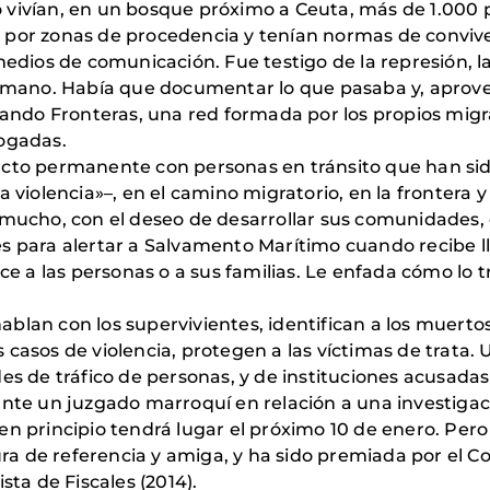
 vivían, en un bosque próximo a Ceuta, más de 1.000
 por zonas de procedencia y tenían normas de conviven
medios de comunicación. Fue testigo de la represión, las
nhumano. Había que documentar lo que pasaba y, aprove
do Fronteras, una red formada por los propios migran
bogadas.
acto permanente con personas en tránsito que han sid
a violencia»–, en el camino migratorio, en la fronter
 mucho, con el deseo de desarrollar sus comunidades,
iales para alertar a Salvamento Marítimo cuando recibe 
a las personas o a sus familias. Le enfada cómo lo t
blan con los supervivientes, identifican a los muertos
casos de violencia, protegen a las víctimas de trata. 
es de tráfico de personas, y de instituciones acusadas
ante un juzgado marroquí en relación a una investiga
en principio tendrá lugar el próximo 10 de enero. Per
a de referencia y amiga, y ha sido premiada por el C
sta de Fiscales (2014).