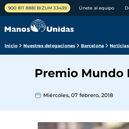
Pasar
Menú
900 811 888
BIZUM 33439
Únete al equipo
D
al
principal
contenido
principal
Ruta
Inicio
Nuestras delegaciones
Barcelona
Noticias
de
navegación
Premio Mundo N
Miércoles, 07 febrero, 2018