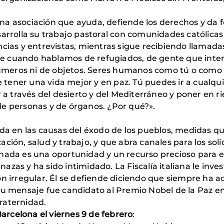
a asociación que ayuda, defiende los derechos y da fo
sarrolla su trabajo pastoral con comunidades católic
ncias y entrevistas, mientras sigue recibiendo llama
e cuando hablamos de refugiados, de gente que inte
meros ni de objetos. Seres humanos como tú o como y
ener una vida mejor y en paz. Tú puedes ir a cualqui
r a través del desierto y del Mediterráneo y poner en 
de personas y de órganos. ¿Por qué?».
ada en las causas del éxodo de los pueblos, medidas qu
ción, salud y trabajo, y que abra canales para los soli
nada es una oportunidad y un recurso precioso para e
zas y ha sido intimidado. La Fiscalía italiana le inves
ón irregular. Él se defiende diciendo que siempre ha 
u mensaje fue candidato al Premio Nobel de la Paz en 
raternidad.
rcelona el viernes 9 de febrero
: