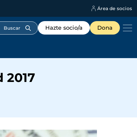
Área de socios
M
d
c
Menú
Hazte socio/a
Dona
d
de
us
destacados
cabecera
d 2017