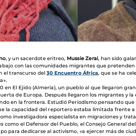
no
, y un sacerdote eritreo,
Mussie Zerai
, han sido ga
rabajo con las comunidades migrantes que pretenden l
n el transcurso del
30 Encuentro África
, que se ha cel
a».
 en El Ejido (Almería), un pueblo al que llegaron gra
a huerta de Europa. Después llegaron los migrantes y la
ndo en la frontera. Estudió Periodismo pensando que 
ue la capacidad del reportero estaba limitada frente a
a como investigadora especialista en migraciones y tra
 como el Defensor del Pueblo, el Consejo General del P
mpo para dedicarse al activismo, «a ejercer más de ciu