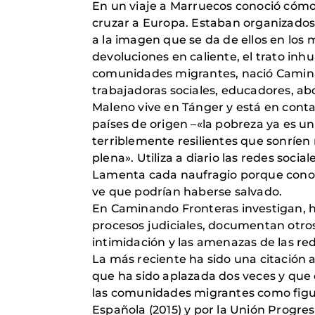
En un viaje a Marruecos conoció cómo
cruzar a Europa. Estaban organizados
a la imagen que se da de ellos en los 
devoluciones en caliente, el trato i
comunidades migrantes, nació Caminan
trabajadoras sociales, educadores, a
Maleno vive en Tánger y está en cont
países de origen –«la pobreza ya es un
terriblemente resilientes que sonríen
plena». Utiliza a diario las redes soc
Lamenta cada naufragio porque conoce 
ve que podrían haberse salvado.
En Caminando Fronteras investigan, ha
procesos judiciales, documentan otros 
intimidación y las amenazas de las red
La más reciente ha sido una citación 
que ha sido aplazada dos veces y que 
las comunidades migrantes como figur
Española (2015) y por la Unión Progresi