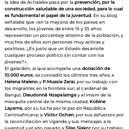
la idea de Achaleke pasa por la
prevención, por la
construcción saludable de una sociedad, para lo cual
es fundamental el papel de la juventud
. En su blog
señalaba que «en la mayoría de los países en
desarrollo, los jóvenes de entre 15 y 35 años
representan un porcentaje altísimo de la población, y
muchos de ellos son personas muy activas y
positivas. ¿Es justo que un Estado desarrolle
cualquier proceso político sin contar con los
jóvenes?».
El galardón, al que acompaña una
donación de
10.000 euros
, se concedió los últimos tres años a
Helena Maleno
y
P.Mussie Zerai
, por su trabajo con
los migrantes en la frontera sur; al cardenal de
Bangui,
Dieudonné Nzapalainga
y al imam de la
mezquita central de la misma ciudad,
Kobine
Layama
, por su lucha por la paz en República
Centroafricana; a
Victor Ochen
, por sus esfuerzos por
la reconciliación en Uganda y sus mensajes a la
juventud y el año pasado a
Silas Siakor
por su trabajo