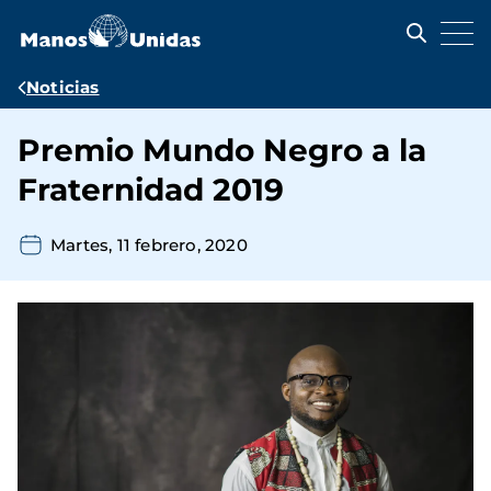
Pasar
al
contenido
principal
Ruta
Noticias
de
Premio Mundo Negro a la
navegación
Fraternidad 2019
Martes, 11 febrero, 2020