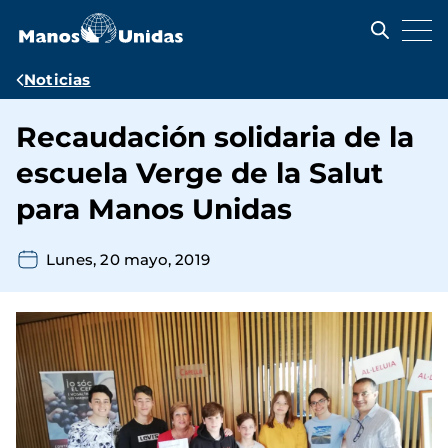
Pasar
al
contenido
principal
Ruta
Noticias
de
Recaudación solidaria de la
navegación
escuela Verge de la Salut
para Manos Unidas
Lunes, 20 mayo, 2019