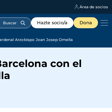
Área de socios
M
d
c
Menú
Hazte socio/a
Dona
d
de
us
destacados
cabecera
Cardenal Arzobispo Joan Josep Omella
arcelona con el
la