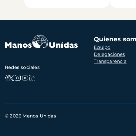
Navegación
Quienes so
principal
Equipo
Delegaciones
Transparencia
Redes sociales
Información
© 2026 Manos Unidas
de
contacto