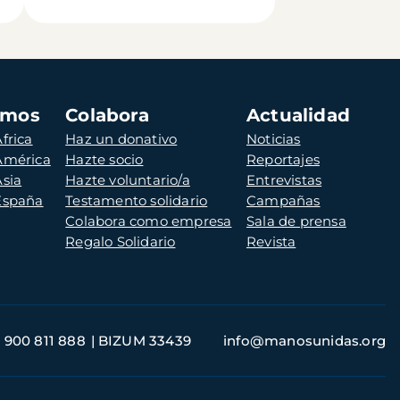
amos
Colabora
Actualidad
frica
Haz un donativo
Noticias
 América
Hazte socio
Reportajes
Asia
Hazte voluntario/a
Entrevistas
 España
Testamento solidario
Campañas
Colabora como empresa
Sala de prensa
Regalo Solidario
Revista
900 811 888
BIZUM 33439
info@manosunidas.org