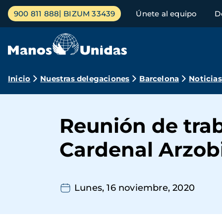
Pasar
Menú
900 811 888
BIZUM 33439
Únete al equipo
D
al
principal
contenido
principal
Ruta
Inicio
Nuestras delegaciones
Barcelona
Noticias
de
navegación
Reunión de tra
Cardenal Arzob
Lunes, 16 noviembre, 2020