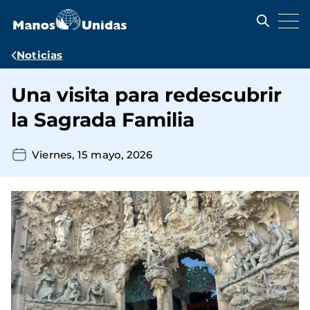
Pasar
al
contenido
principal
Ruta
Noticias
de
Una visita para redescubrir
navegación
la Sagrada Familia
Viernes, 15 mayo, 2026