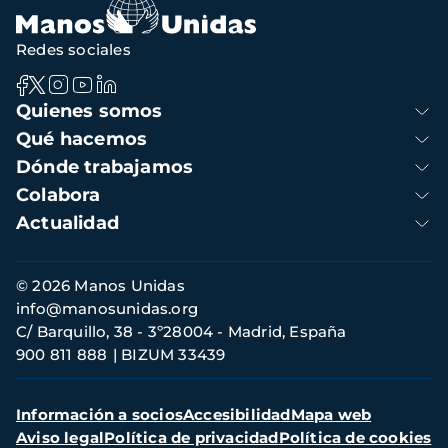
Redes sociales
Navegación
Quienes somos
principal
Qué hacemos
Dónde trabajamos
Colabora
Actualidad
Información
© 2026 Manos Unidas
de
info@manosunidas.org
contacto
C/ Barquillo, 38 - 3º28004 - Madrid, España
900 811 888
BIZUM 33439
Menú
Información a socios
Accesibilidad
Mapa web
secundario
Aviso legal
Política de privacidad
Política de cookies