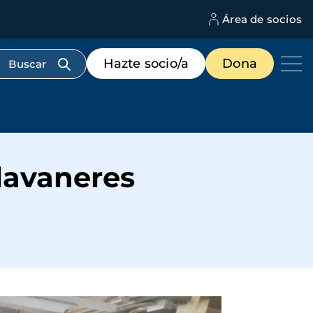
Área de socios
M
d
c
Menú
Hazte socio/a
Dona
d
de
us
destacados
cabecera
Llavaneres