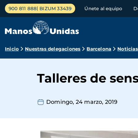
Pasar
Menú
900 811 888
BIZUM 33439
Únete al equipo
D
al
principal
contenido
principal
Ruta
Inicio
Nuestras delegaciones
Barcelona
Noticias
de
navegación
Talleres de sens
Domingo, 24 marzo, 2019