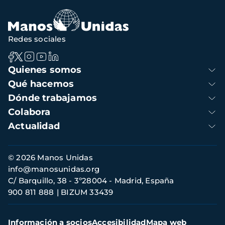
navegación
Redes sociales
Navegación
Quienes somos
principal
Qué hacemos
Dónde trabajamos
Colabora
Actualidad
Información
© 2026 Manos Unidas
de
info@manosunidas.org
contacto
C/ Barquillo, 38 - 3º28004 - Madrid, España
900 811 888
BIZUM 33439
Menú
Información a socios
Accesibilidad
Mapa web