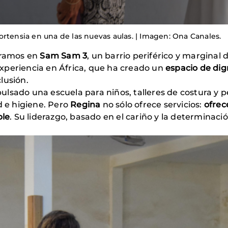
rtensia en una de las nuevas aulas. | Imagen: Ona Canales.
ntramos en
Sam Sam 3
, un barrio periférico y marginal d
experiencia en África, que ha creado un
espacio de di
lusión.
pulsado una escuela para niños, talleres de costura y 
d e higiene. Pero
Regina
no sólo ofrece servicios:
ofrec
ble
. Su liderazgo, basado en el cariño y la determinació