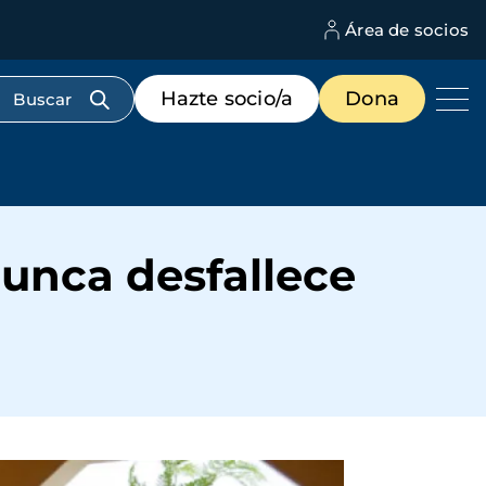
Área de socios
M
d
c
Menú
Hazte socio/a
Dona
d
de
us
destacados
cabecera
unca desfallece