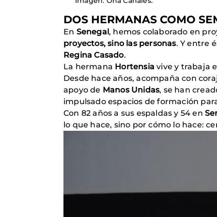
Imagen: Ona Canales.
DOS HERMANAS COMO SEM
En
Senegal
, hemos colaborado en pro
proyectos, sino las personas
. Y entre
Regina Casado
.
La hermana
Hortensia
vive y trabaja 
Desde hace años, acompaña con coraje
apoyo de
Manos Unidas
, se han cread
impulsado espacios de formación par
Con 82 años a sus espaldas y 54 en
Se
lo que hace, sino por cómo lo hace: c