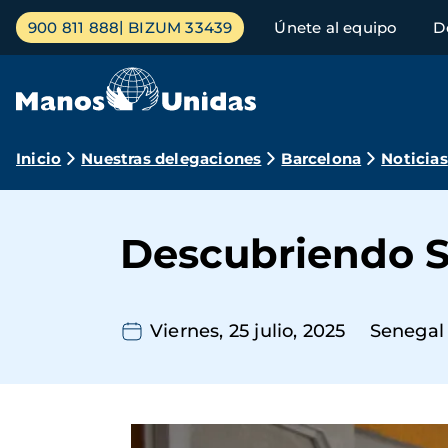
Pasar
Menú
900 811 888
BIZUM 33439
Únete al equipo
D
al
principal
contenido
principal
Ruta
Inicio
Nuestras delegaciones
Barcelona
Noticias
de
navegación
Descubriendo S
Viernes, 25 julio, 2025
Senegal