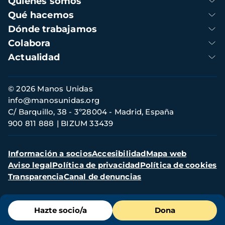
Quienes somos
principal
Qué hacemos
Dónde trabajamos
Colabora
Actualidad
Información
© 2026 Manos Unidas
de
info@manosunidas.org
contacto
C/ Barquillo, 38 - 3º28004 - Madrid, España
900 811 888
BIZUM 33439
Menú
Información a socios
Accesibilidad
Mapa web
secundario
Aviso legal
Política de privacidad
Política de cookies
Transparencia
Canal de denuncias
Menú
Hazte socio/a
Dona
de
destacados