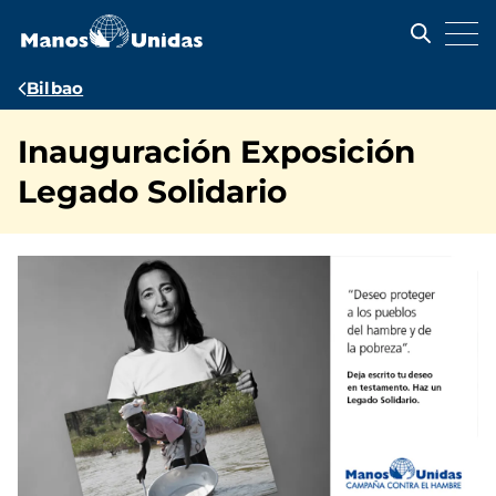
Pasar
al
contenido
principal
Ruta
Bilbao
de
Inauguración Exposición
navegación
Legado Solidario