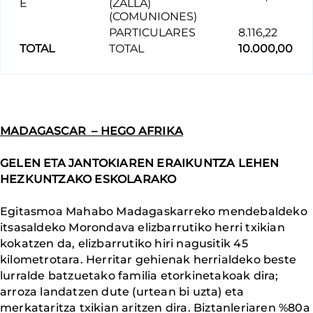
E
(ZALLA)
(COMUNIONES)
PARTICULARES
8.116,22
TOTAL
TOTAL
10.000,00
MADAGASCAR – HEGO AFRIKA
GELEN ETA JANTOKIAREN ERAIKUNTZA LEHEN
HEZKUNTZAKO ESKOLARAKO
Egitasmoa Mahabo Madagaskarreko mendebaldeko
itsasaldeko Morondava elizbarrutiko herri txikian
kokatzen da, elizbarrutiko hiri nagusitik 45
kilometrotara. Herritar gehienak herrialdeko beste
lurralde batzuetako familia etorkinetakoak dira;
arroza landatzen dute (urtean bi uzta) eta
merkataritza txikian aritzen dira. Biztanleriaren %80a