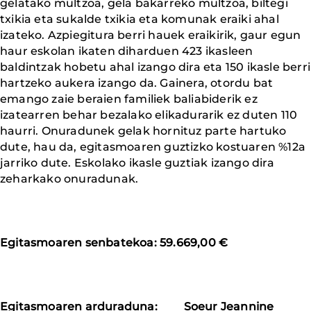
gelatako multzoa, gela bakarreko multzoa, biltegi
txikia eta sukalde txikia eta komunak eraiki ahal
izateko. Azpiegitura berri hauek eraikirik, gaur egun
haur eskolan ikaten diharduen 423 ikasleen
baldintzak hobetu ahal izango dira eta 150 ikasle berri
hartzeko aukera izango da. Gainera, otordu bat
emango zaie beraien familiek baliabiderik ez
izatearren behar bezalako elikadurarik ez duten 110
haurri. Onuradunek gelak hornituz parte hartuko
dute, hau da, egitasmoaren guztizko kostuaren %12a
jarriko dute. Eskolako ikasle guztiak izango dira
zeharkako onuradunak.
Egitasmoaren senbatekoa: 59.669,00 €
Egitasmoaren arduraduna: Soeur Jeannine