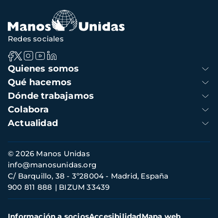
navegación
Redes sociales
Navegación
Quienes somos
principal
Qué hacemos
Dónde trabajamos
Colabora
Actualidad
Información
© 2026 Manos Unidas
de
info@manosunidas.org
contacto
C/ Barquillo, 38 - 3º28004 - Madrid, España
900 811 888
BIZUM 33439
Menú
Información a socios
Accesibilidad
Mapa web