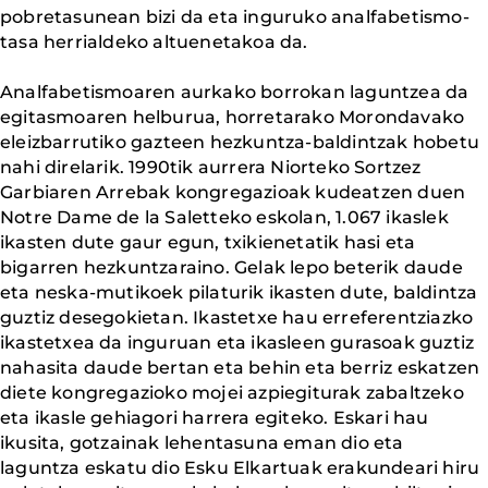
pobretasunean bizi da eta inguruko analfabetismo-
tasa herrialdeko altuenetakoa da.
Analfabetismoaren aurkako borrokan laguntzea da
egitasmoaren helburua, horretarako Morondavako
eleizbarrutiko gazteen hezkuntza-baldintzak hobetu
nahi direlarik. 1990tik aurrera Niorteko Sortzez
Garbiaren Arrebak kongregazioak kudeatzen duen
Notre Dame de la Saletteko eskolan, 1.067 ikaslek
ikasten dute gaur egun, txikienetatik hasi eta
bigarren hezkuntzaraino. Gelak lepo beterik daude
eta neska-mutikoek pilaturik ikasten dute, baldintza
guztiz desegokietan. Ikastetxe hau erreferentziazko
ikastetxea da inguruan eta ikasleen gurasoak guztiz
nahasita daude bertan eta behin eta berriz eskatzen
diete kongregazioko mojei azpiegiturak zabaltzeko
eta ikasle gehiagori harrera egiteko. Eskari hau
ikusita, gotzainak lehentasuna eman dio eta
laguntza eskatu dio Esku Elkartuak erakundeari hiru