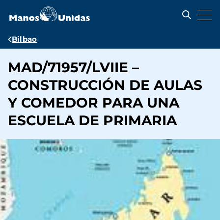
Pasar
al
contenido
principal
Ruta
Bilbao
de
MAD/71957/LVIIE –
navegación
CONSTRUCCIÓN DE AULAS
Y COMEDOR PARA UNA
ESCUELA DE PRIMARIA