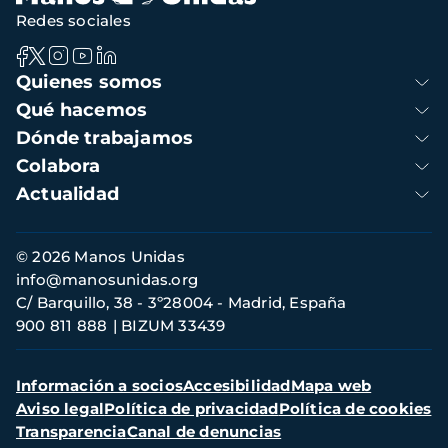
Redes sociales
Navegación
Quienes somos
principal
Qué hacemos
Dónde trabajamos
Colabora
Actualidad
Información
© 2026 Manos Unidas
de
info@manosunidas.org
contacto
C/ Barquillo, 38 - 3º28004 - Madrid, España
900 811 888
BIZUM 33439
Menú
Información a socios
Accesibilidad
Mapa web
secundario
Aviso legal
Política de privacidad
Política de cookies
Transparencia
Canal de denuncias