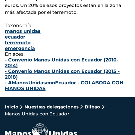
euros. Un 20% de esos proyectos están en la zona
más afectada por el terremoto.
Taxonomía:
manos unidas
ecuador
terremoto
emergencia
Enlaces:
- Convenio Manos Unidas con Ecuador (2010-
2014)
- Convenio Manos Unidas con Ecuador (2015 -
2018)
- #ManosUnidasconEcuador - COLABORA CON
MANOS UNIDAS
Ruta
Inicio
Nuestras delegaciones
Bilbao
Manos Unidas con Ecuador
de
navegación