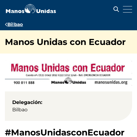
Pasar
al
contenido
principal
Ruta
Bilbao
de
Manos Unidas con Ecuador
navegación
Delegación
Bilbao
#ManosUnidasconEcuador