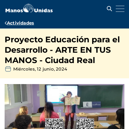
Pasar
al
contenido
principal
Ruta
Actividades
de
Proyecto Educación para el
navegación
Desarrollo - ARTE EN TUS
MANOS - Ciudad Real
Miércoles, 12 junio, 2024