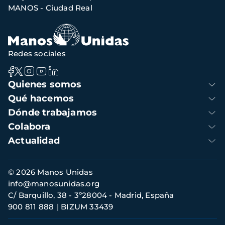
navegación
MANOS - Ciudad Real
Redes sociales
Navegación
Quienes somos
principal
Qué hacemos
Dónde trabajamos
Colabora
Actualidad
Información
© 2026 Manos Unidas
de
info@manosunidas.org
contacto
C/ Barquillo, 38 - 3º28004 - Madrid, España
900 811 888
BIZUM 33439