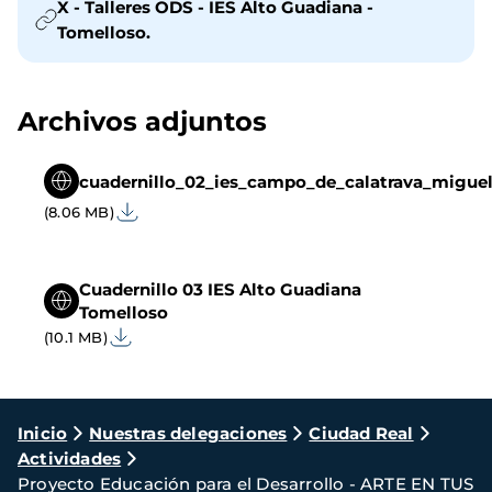
X - Talleres ODS - IES Alto Guadiana -
Tomelloso.
Archivos adjuntos
cuadernillo_02_ies_campo_de_calatrava_miguel
(8.06 MB)
Cuadernillo 03 IES Alto Guadiana
Tomelloso
(10.1 MB)
Ruta
Inicio
Nuestras delegaciones
Ciudad Real
Actividades
de
Proyecto Educación para el Desarrollo - ARTE EN TUS