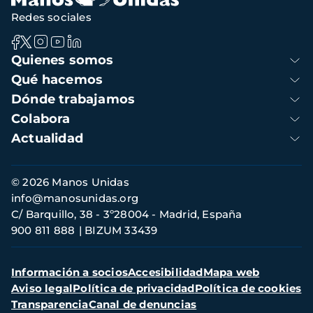
Redes sociales
Navegación
Quienes somos
principal
Qué hacemos
Dónde trabajamos
Colabora
Actualidad
Información
© 2026 Manos Unidas
de
info@manosunidas.org
contacto
C/ Barquillo, 38 - 3º28004 - Madrid, España
900 811 888
BIZUM 33439
Menú
Información a socios
Accesibilidad
Mapa web
secundario
Aviso legal
Política de privacidad
Política de cookies
Transparencia
Canal de denuncias