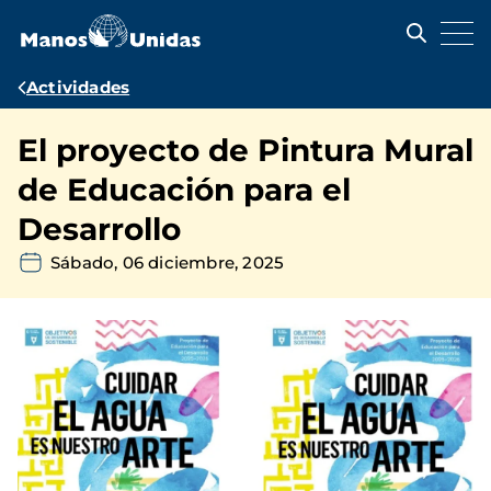
Pasar
al
contenido
principal
Ruta
Actividades
de
El proyecto de Pintura Mural
navegación
de Educación para el
Desarrollo
Sábado, 06 diciembre, 2025