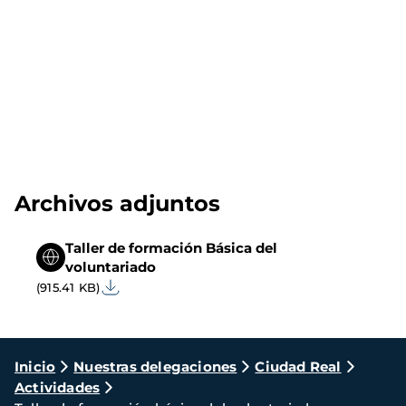
Archivos adjuntos
Taller de formación Básica del
voluntariado
(915.41 KB)
Ruta
Inicio
Nuestras delegaciones
Ciudad Real
Actividades
de