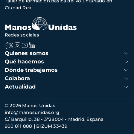
Taller de formación básica del voluntariado en
navegación
Ciudad Real
Redes sociales
Navegación
Quienes somos
principal
Qué hacemos
Dónde trabajamos
Colabora
Actualidad
Información
© 2026 Manos Unidas
de
info@manosunidas.org
contacto
C/ Barquillo, 38 - 3º28004 - Madrid, España
900 811 888
BIZUM 33439