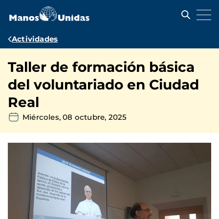
Pasar
al
contenido
principal
Ruta
Actividades
de
Taller de formación básica
navegación
del voluntariado en Ciudad
Real
Miércoles, 08 octubre, 2025