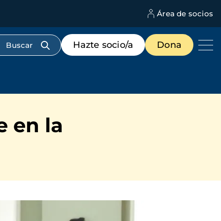
Área de socios
M
d
c
Menú
Hazte socio/a
Dona
d
de
us
destacados
cabecera
 en la