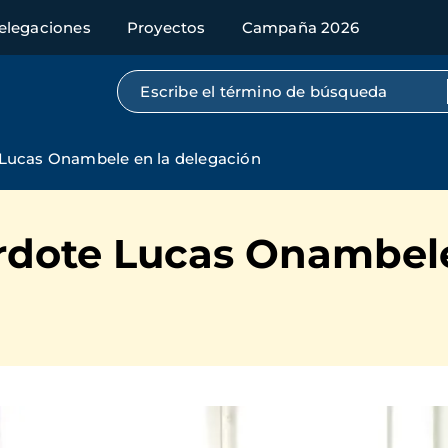
elegaciones
Proyectos
Campaña 2026
Búsqueda por texto completo
 Lucas Onambele en la delegación
erdote Lucas Onambele