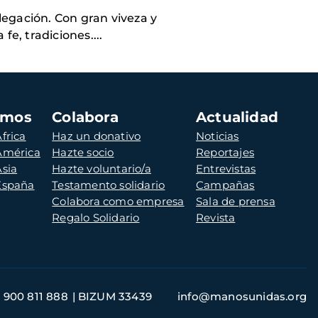
legación. Con gran viveza y
e, tradiciones....
amos
Colabora
Actualidad
frica
Haz un donativo
Noticias
 América
Hazte socio
Reportajes
Asia
Hazte voluntario/a
Entrevistas
 España
Testamento solidario
Campañas
Colabora como empresa
Sala de prensa
Regalo Solidario
Revista
900 811 888
BIZUM 33439
info@manosunidas.org