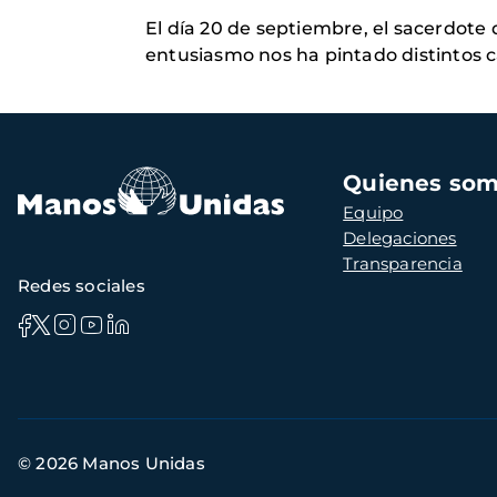
El día 20 de septiembre, el sacerdote
entusiasmo nos ha pintado distintos cam
Navegación
Quienes so
principal
Equipo
Delegaciones
Transparencia
Redes sociales
Información
© 2026 Manos Unidas
de
contacto