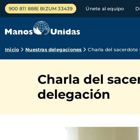
Pasar
Menú
900 811 888
BIZUM 33439
Únete al equipo
D
al
principal
contenido
principal
Ruta
Inicio
Nuestras delegaciones
Charla del sacerdote
de
navegación
Charla del sac
delegación