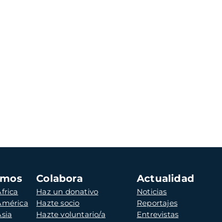
amos
Colabora
Actualidad
frica
Haz un donativo
Noticias
 América
Hazte socio
Reportajes
Asia
Hazte voluntario/a
Entrevistas