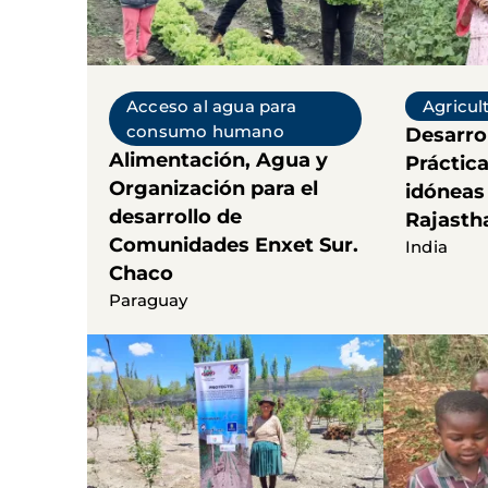
Acceso al agua para
Agricul
consumo humano
Desarro
Alimentación, Agua y
Práctic
Organización para el
idóneas
desarrollo de
Rajastha
Comunidades Enxet Sur.
India
Chaco
Paraguay