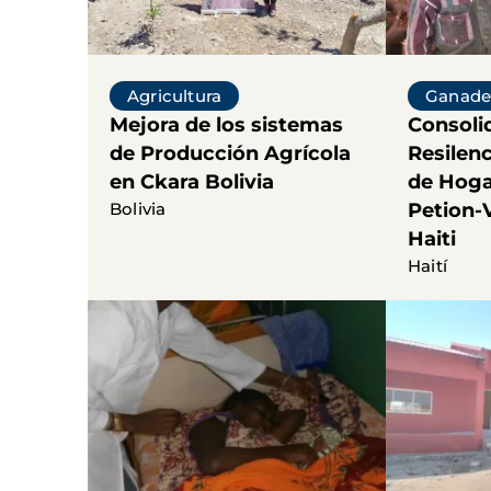
Agricultura
Ganade
Mejora de los sistemas
Consoli
de Producción Agrícola
Resilenc
en Ckara Bolivia
de Hoga
Bolivia
Petion-V
Haiti
Haití