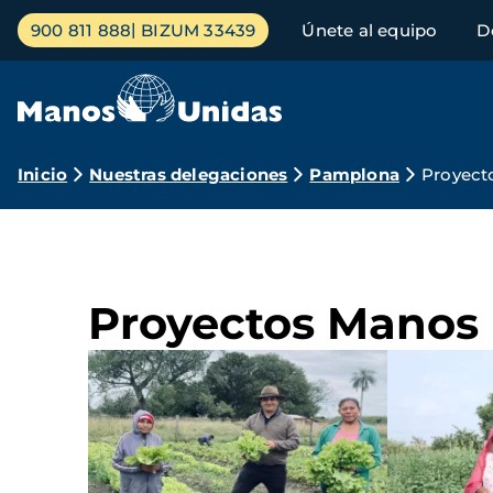
Pasar
Menú
900 811 888
BIZUM 33439
Únete al equipo
D
al
principal
contenido
principal
Ruta
Inicio
Nuestras delegaciones
Pamplona
Proyect
de
navegación
Proyectos Manos