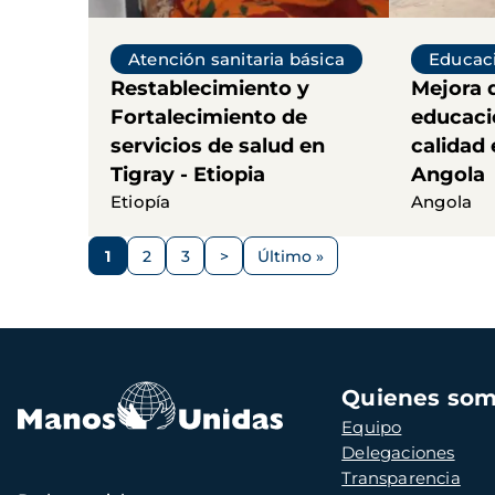
Atención sanitaria básica
Educaci
Restablecimiento y
Mejora 
Fortalecimiento de
educaci
servicios de salud en
calidad
Tigray - Etiopia
Angola
Etiopía
Angola
Paginación
1
2
3
>
Último »
Página
Página
Página
Siguiente
Última
página
página
Navegación
Quienes so
principal
Equipo
Delegaciones
Transparencia