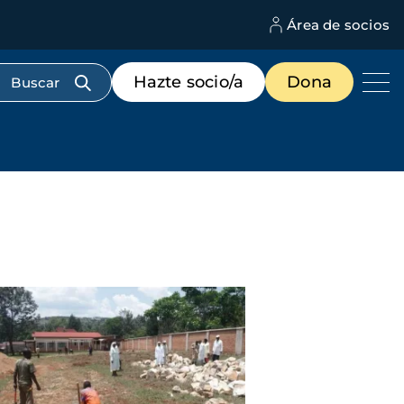
Área de socios
M
d
c
Menú
Hazte socio/a
Dona
d
de
us
destacados
cabecera