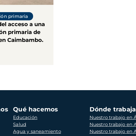
ón primaria
del acceso a una
ón primaria de
 en Caimbambo.
mos
Qué hacemos
Dónde trabaj
Educación
Nuestro trabajo en Á
Salud
Nuestro trabajo en
Agua y saneamiento
Nuestro trabajo en 