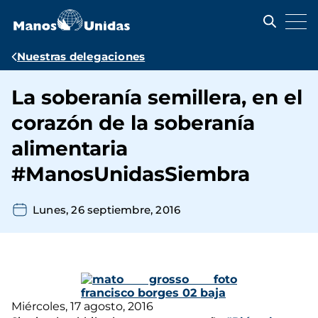
Pasar
al
contenido
principal
Ruta
Nuestras delegaciones
de
La soberanía semillera, en el
navegación
corazón de la soberanía
alimentaria
#ManosUnidasSiembra
Lunes, 26 septiembre, 2016
Miércoles, 17 agosto, 2016