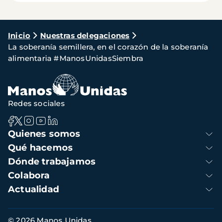
Ruta
Inicio
Nuestras delegaciones
La soberanía semillera, en el corazón de la soberanía
de
alimentaria #ManosUnidasSiembra
navegación
Redes sociales
Navegación
Quienes somos
principal
Qué hacemos
Dónde trabajamos
Colabora
Actualidad
Información
© 2026 Manos Unidas