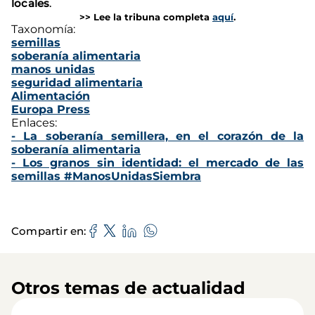
locales
.
>> Lee la tribuna completa
aquí
.
Taxonomía:
semillas
soberanía alimentaria
manos unidas
seguridad alimentaria
Alimentación
Europa Press
Enlaces:
- La soberanía semillera, en el corazón de la
soberanía alimentaria
- Los granos sin identidad: el mercado de las
semillas #ManosUnidasSiembra
Compartir en
Otros temas de actualidad