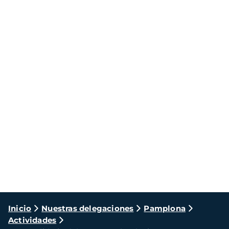
Ruta
Inicio
Nuestras delegaciones
Pamplona
Actividades
de