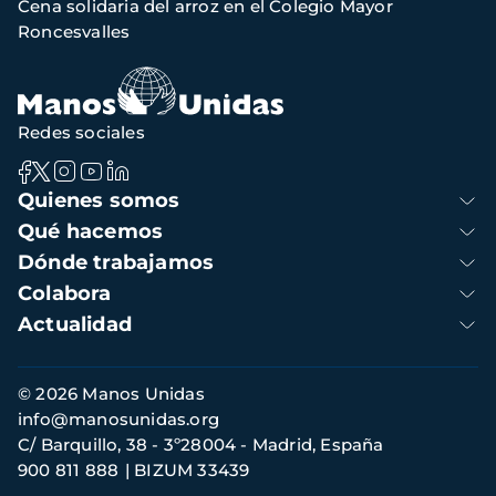
Cena solidaria del arroz en el Colegio Mayor
navegación
Roncesvalles
Redes sociales
Navegación
Quienes somos
principal
Qué hacemos
Dónde trabajamos
Colabora
Actualidad
Información
© 2026 Manos Unidas
de
info@manosunidas.org
contacto
C/ Barquillo, 38 - 3º28004 - Madrid, España
900 811 888
BIZUM 33439