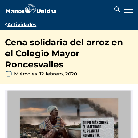
Pasar
al
contenido
principal
Ruta
Actividades
de
Cena solidaria del arroz en
navegación
el Colegio Mayor
Roncesvalles
Miércoles, 12 febrero, 2020