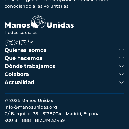
navegación
conociendo a las voluntarias
Redes sociales
Navegación
Quienes somos
principal
Qué hacemos
Dónde trabajamos
Colabora
Actualidad
Información
© 2026 Manos Unidas
de
info@manosunidas.org
contacto
C/ Barquillo, 38 - 3º28004 - Madrid, España
900 811 888
BIZUM 33439