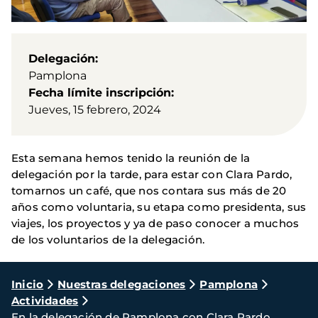
Delegación
Pamplona
Fecha límite inscripción
Jueves, 15 febrero, 2024
Esta semana hemos tenido la reunión de la
delegación por la tarde, para estar con Clara Pardo,
tomarnos un café, que nos contara sus más de 20
años como voluntaria, su etapa como presidenta, sus
viajes, los proyectos y ya de paso conocer a muchos
de los voluntarios de la delegación.
Ruta
Inicio
Nuestras delegaciones
Pamplona
Actividades
de
En la delegación de Pamplona con Clara Pardo