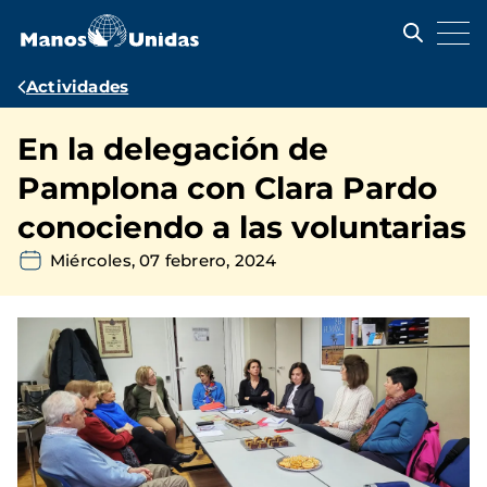
Pasar
al
contenido
principal
Ruta
Actividades
de
En la delegación de
navegación
Pamplona con Clara Pardo
conociendo a las voluntarias
Miércoles, 07 febrero, 2024