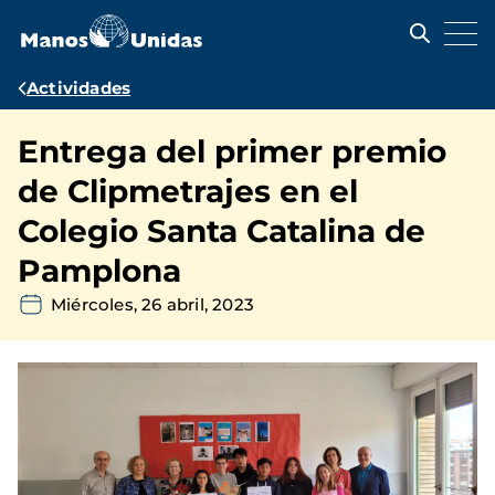
Pasar
al
contenido
principal
Ruta
Actividades
de
Entrega del primer premio
navegación
de Clipmetrajes en el
Colegio Santa Catalina de
Pamplona
Miércoles, 26 abril, 2023