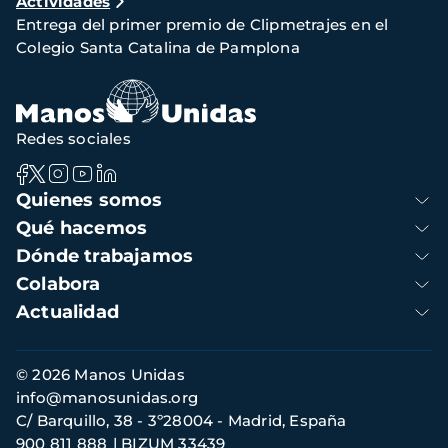
Actividades
de
Entrega del primer premio de Clipmetrajes en el
navegación
Colegio Santa Catalina de Pamplona
Redes sociales
Navegación
Quienes somos
principal
Qué hacemos
Dónde trabajamos
Colabora
Actualidad
Información
© 2026 Manos Unidas
de
info@manosunidas.org
contacto
C/ Barquillo, 38 - 3º28004 - Madrid, España
900 811 888
BIZUM 33439