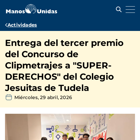
Pasar
al
contenido
principal
Ruta
Actividades
de
Entrega del tercer premio
navegación
del Concurso de
Clipmetrajes a "SUPER-
DERECHOS" del Colegio
Jesuitas de Tudela
Miércoles, 29 abril, 2026