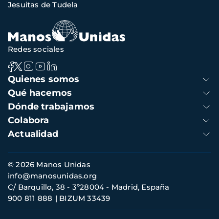
Jesuitas de Tudela
Redes sociales
Navegación
Quienes somos
principal
Qué hacemos
Dónde trabajamos
Colabora
Actualidad
Información
© 2026 Manos Unidas
de
info@manosunidas.org
contacto
C/ Barquillo, 38 - 3º28004 - Madrid, España
900 811 888
BIZUM 33439