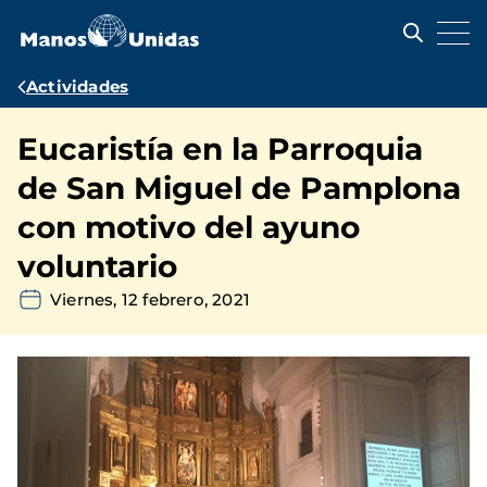
Pasar
al
contenido
principal
Ruta
Actividades
de
Eucaristía en la Parroquia
navegación
de San Miguel de Pamplona
con motivo del ayuno
voluntario
Viernes, 12 febrero, 2021