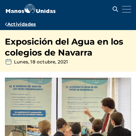
Pasar
al
contenido
principal
Ruta
Actividades
de
Exposición del Agua en los
navegación
colegios de Navarra
Lunes, 18 octubre, 2021