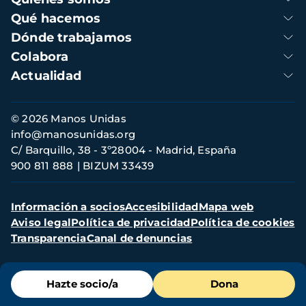
principal
Qué hacemos
Dónde trabajamos
Colabora
Actualidad
Información
© 2026 Manos Unidas
de
info@manosunidas.org
contacto
C/ Barquillo, 38 - 3º28004 - Madrid, España
900 811 888
BIZUM 33439
Menú
Información a socios
Accesibilidad
Mapa web
secundario
Aviso legal
Política de privacidad
Política de cookies
Transparencia
Canal de denuncias
Menú
Hazte socio/a
Dona
de
destacados