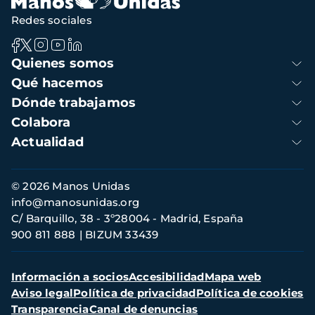
Redes sociales
Navegación
Quienes somos
principal
Qué hacemos
Dónde trabajamos
Colabora
Actualidad
Información
© 2026 Manos Unidas
de
info@manosunidas.org
contacto
C/ Barquillo, 38 - 3º28004 - Madrid, España
900 811 888
BIZUM 33439
Menú
Información a socios
Accesibilidad
Mapa web
secundario
Aviso legal
Política de privacidad
Política de cookies
Transparencia
Canal de denuncias