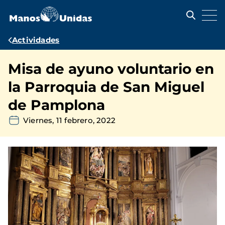
Pasar
al
contenido
principal
Ruta
Actividades
de
Misa de ayuno voluntario en
navegación
la Parroquia de San Miguel
de Pamplona
Viernes, 11 febrero, 2022