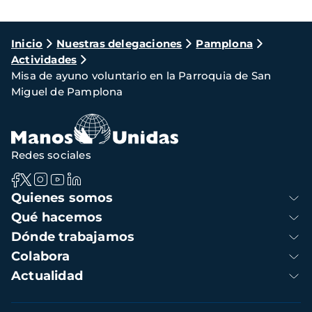
Ruta
Inicio
Nuestras delegaciones
Pamplona
Actividades
de
Misa de ayuno voluntario en la Parroquia de San
navegación
Miguel de Pamplona
Redes sociales
Navegación
Quienes somos
principal
Qué hacemos
Dónde trabajamos
Colabora
Actualidad