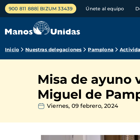
Pasar
Menú
900 811 888
BIZUM 33439
Únete al equipo
D
al
principal
contenido
principal
Ruta
Inicio
Nuestras delegaciones
Pamplona
Activid
de
navegación
Misa de ayuno v
Miguel de Pamp
Viernes, 09 febrero, 2024