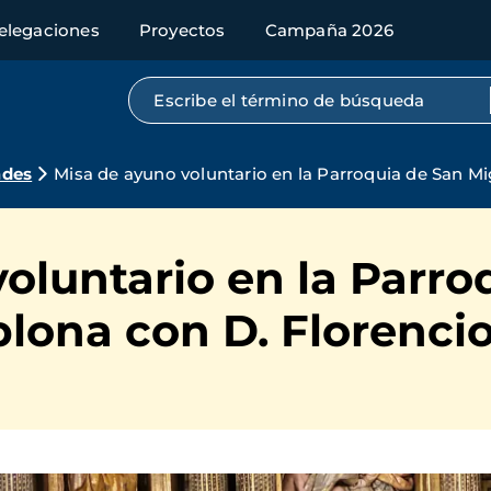
elegaciones
Proyectos
Campaña 2026
Búsqueda por texto completo
ades
Misa de ayuno voluntario en la Parroquia de San M
oluntario en la Parro
lona con D. Florencio