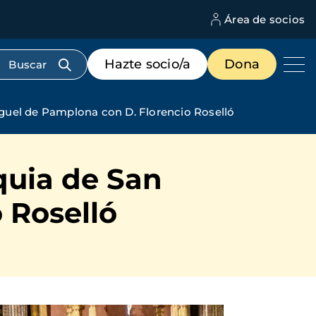
Área de socios
M
d
c
Menú
Hazte socio/a
Dona
d
de
us
destacados
cabecera
iguel de Pamplona con D. Florencio Roselló
quia de San
 Roselló