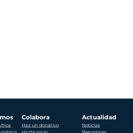
amos
Colabora
Actualidad
frica
Haz un donativo
Noticias
 América
Hazte socio
Reportajes