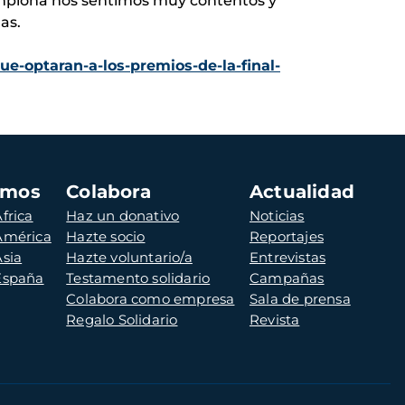
mplona nos sentimos muy contentos y
as.
ue-optaran-a-los-premios-de-la-final-
amos
Colabora
Actualidad
frica
Haz un donativo
Noticias
 América
Hazte socio
Reportajes
Asia
Hazte voluntario/a
Entrevistas
 España
Testamento solidario
Campañas
Colabora como empresa
Sala de prensa
Regalo Solidario
Revista