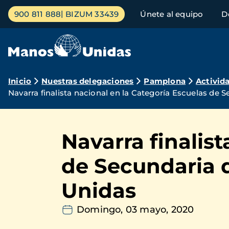
Pasar
Menú
900 811 888
BIZUM 33439
Únete al equipo
D
al
principal
contenido
principal
Ruta
Inicio
Nuestras delegaciones
Pamplona
Activid
Navarra finalista nacional en la Categoría Escuelas de 
de
navegación
Navarra finalis
de Secundaria d
Unidas
Domingo, 03 mayo, 2020