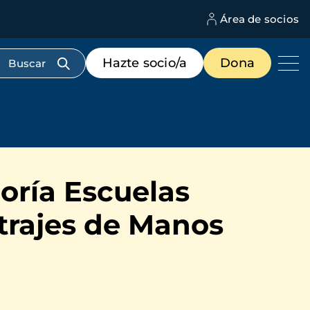
Área de socios
M
d
c
Menú
Hazte socio/a
Dona
d
de
us
destacados
cabecera
goría Escuelas
trajes de Manos