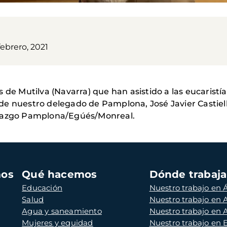
febrero, 2021
 de Mutilva (Navarra) que han asistido a las eucaristí
e nuestro delegado de Pamplona, José Javier Castielll
stazgo Pamplona/Egúés/Monreal.
mos
Qué hacemos
Dónde trabaj
Educación
Nuestro trabajo en Á
Salud
Nuestro trabajo en
Agua y saneamiento
Nuestro trabajo en 
Mujeres y equidad
Nuestro trabajo en