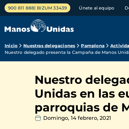
Pasar
Menú
900 811 888
BIZUM 33439
Únete al equipo
D
al
principal
contenido
principal
Ruta
Inicio
Nuestras delegaciones
Pamplona
Activid
Nuestro delegado presenta la Campaña de Manos Unidas 
de
navegación
Nuestro delega
Unidas en las e
parroquias de M
Domingo, 14 febrero, 2021