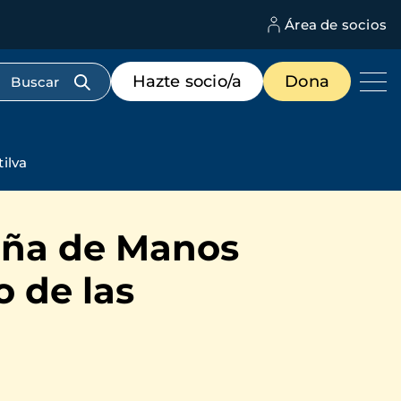
Área de socios
M
d
c
Menú
Hazte socio/a
Dona
d
de
us
destacados
cabecera
ilva
aña de Manos
o de las