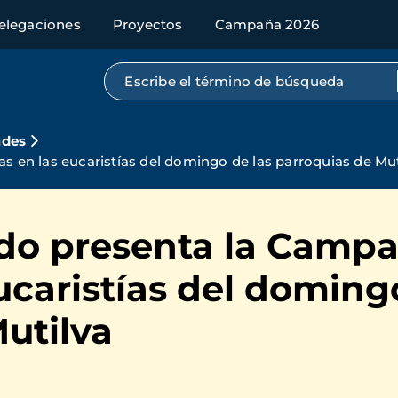
elegaciones
Proyectos
Campaña 2026
Búsqueda por texto completo
ades
en las eucaristías del domingo de las parroquias de Mut
do presenta la Camp
ucaristías del doming
utilva