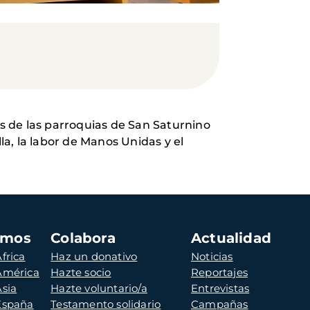
as de las parroquias de San Saturnino
a, la labor de Manos Unidas y el
amos
Colabora
Actualidad
frica
Haz un donativo
Noticias
 América
Hazte socio
Reportajes
Asia
Hazte voluntario/a
Entrevistas
 España
Testamento solidario
Campañas