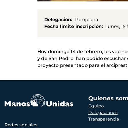
Delegación
Pamplona
Fecha límite inscripción
Lunes, 15 
Hoy domingo 14 de febrero, los vecinos
y de San Pedro, han podido escuchar d
proyecto presentado para el arcipre
Navegación
Quienes so
principal
Equipo
Delegaciones
Transparencia
Redes sociales