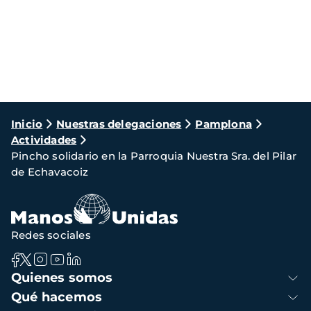
Ruta
Inicio
Nuestras delegaciones
Pamplona
Actividades
de
Pincho solidario en la Parroquia Nuestra Sra. del Pilar
navegación
de Echavacoiz
Redes sociales
Navegación
Quienes somos
principal
Qué hacemos