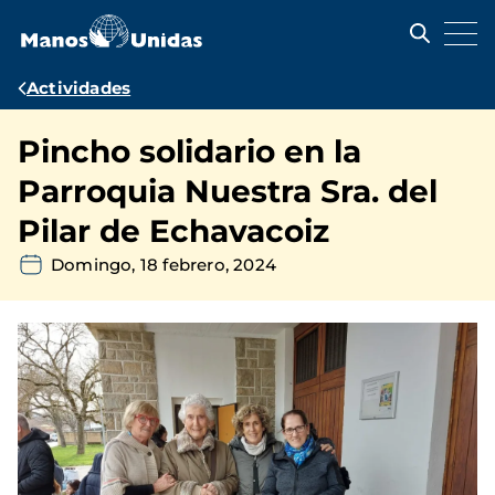
Pasar
al
contenido
principal
Ruta
Actividades
de
Pincho solidario en la
navegación
Parroquia Nuestra Sra. del
Pilar de Echavacoiz
Domingo, 18 febrero, 2024