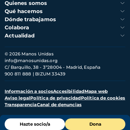
Navegación
Quienes somos
principal
Qué hacemos
Dónde trabajamos
Colabora
Actualidad
Información
© 2026 Manos Unidas
de
info@manosunidas.org
contacto
C/ Barquillo, 38 - 3º28004 - Madrid, España
900 811 888
BIZUM 33439
Menú
Información a socios
Accesibilidad
Mapa web
secundario
Aviso legal
Política de privacidad
Política de cookies
Transparencia
Canal de denuncias
Menú
Hazte socio/a
Dona
de