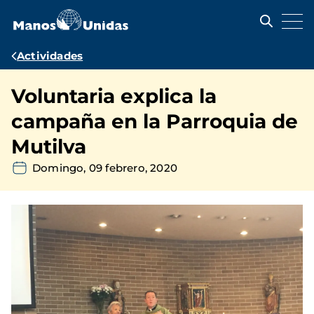
Pasar
al
contenido
principal
Ruta
Actividades
de
Voluntaria explica la
navegación
campaña en la Parroquia de
Mutilva
Domingo, 09 febrero, 2020