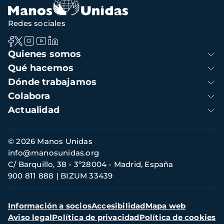
Redes sociales
Navegación
Quienes somos
principal
Qué hacemos
Dónde trabajamos
Colabora
Actualidad
Información
© 2026 Manos Unidas
de
info@manosunidas.org
contacto
C/ Barquillo, 38 - 3º28004 - Madrid, España
900 811 888
BIZUM 33439
Menú
Información a socios
Accesibilidad
Mapa web
secundario
Aviso legal
Política de privacidad
Política de cookies