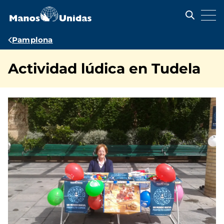
Pasar
al
contenido
principal
Ruta
Pamplona
de
Actividad lúdica en Tudela
navegación