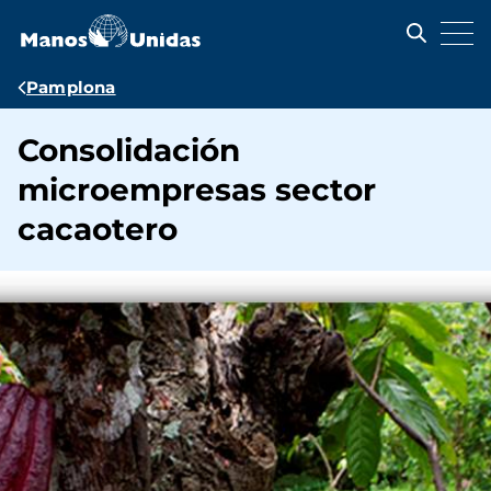
Pasar
al
contenido
principal
Ruta
Pamplona
de
Consolidación
navegación
microempresas sector
cacaotero