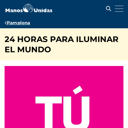
Pasar
al
contenido
principal
Ruta
Pamplona
de
24 HORAS PARA ILUMINAR
navegación
EL MUNDO